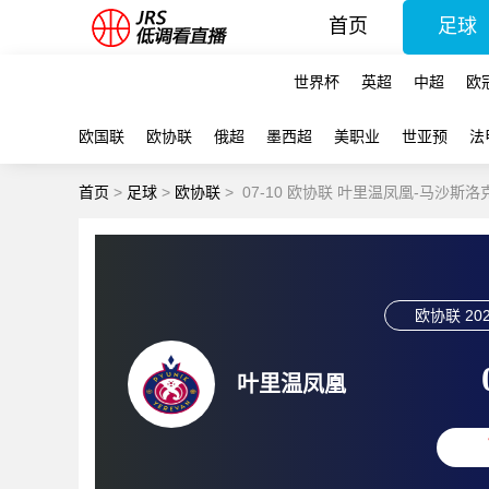
首页
足球
世界杯
英超
中超
欧
欧国联
欧协联
俄超
墨西超
美职业
世亚预
法
首页
>
足球
>
欧协联
>
07-10 欧协联 叶里温凤凰-马沙斯洛
欧协联
202
叶里温凤凰