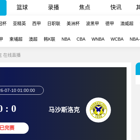
篮球
录播
焦点
快讯
冠杯
亚精英
西甲
日职联
美洲杯
波黑甲
德甲
澳威超
甲
柬埔超
澳超
韩K联
NBA
CBA
WNBA
WCBA
NBA
克 在线直播
6-07-10 01:00:00
0 : 0
马沙斯洛克
已完赛