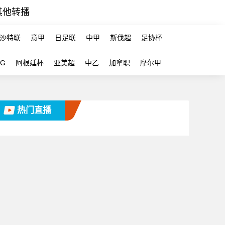
其他转播
沙特联
意甲
日足联
中甲
斯伐超
足协杯
-G
阿根廷杯
亚美超
中乙
加拿职
摩尔甲
热门直播