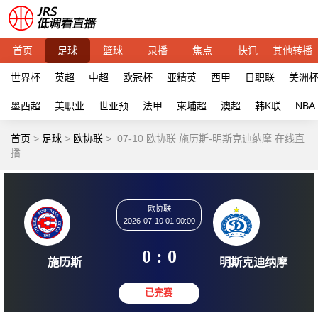
首页
足球
篮球
录播
焦点
快讯
其他转播
世界杯
英超
中超
欧冠杯
亚精英
西甲
日职联
美洲
墨西超
美职业
世亚预
法甲
柬埔超
澳超
韩K联
NBA
首页
>
足球
>
欧协联
>
07-10 欧协联 施历斯-明斯克迪纳摩 在线直
播
欧协联
2026-07-10 01:00:00
0 : 0