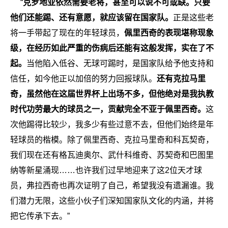
“
克罗地亚依然需要老将，甚至可以说不可或缺。只要
他们还能踢、还有意愿，就应该留在国家队。
正是这些老
将一手带起了现在的年轻球员，
佩里西奇的表现堪称现象
级，在经历如此严重的伤病后还能有这般发挥，实在了不
起。
当他陷入低谷、无球可踢时，是国家队给予他支持和
信任，如今他正以加倍的努力回报球队。
还有克拉马里
奇，虽然他在这届世界杯上出场不多，但他绝对是我执教
时代功劳最大的球员之一，贡献完全不亚于佩里西奇。
这
次他踢得比较少，我多少有些过意不去，但他们始终是年
轻球员的楷模。除了佩里西奇、克拉马里奇和科瓦契奇，
我们现在还有格瓦迪奥尔、武什科维奇、苏契奇和巴图里
纳等新星涌现……也许我们过早地迎来了这2位天才球
员，弗拉西奇也再次证明了自己，希望我没有遗漏谁。我
们潜力无限，这些小伙子们深知国家队文化的内涵，并将
把它传承下去。”