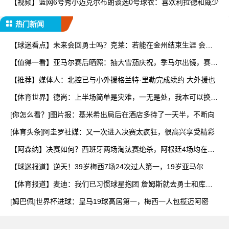
【视频】篮网6号秀小迈克尔布朗谈选0号球衣：喜欢利拉德和威少
热门新闻
【球迷看点】未来会回勇士吗？克莱：若能在金州结束生涯 会是
一
【值得一看】亚马尔赛后晒照：抽大雪茄庆祝，季马尔出镜，赛中
与
【推荐】媒体人：北控已与小外援格兰特·里勒完成续约 大外援也
【体育世界】德尚：上半场简单是灾难，一无是处，我本可以换掉
八
[你怎么看？]图片报：基米希出局后在酒店多待了一天半，不断向
[体育头条]阿圭罗社媒：又一次进入决赛太疯狂，很高兴享受精彩
【阿森纳】决赛如何？西班牙两场淘汰赛绝杀，阿根廷4场均在最
后
【球迷报道】逆天！39岁梅西7场24次过人第一，19岁亚马尔
【体育报道】麦迪：我们已习惯球星抱团 詹姆斯就去勇士和库里
打
[姆巴佩]世界杯进球：皇马19球高居第一，梅西一人包揽迈阿密