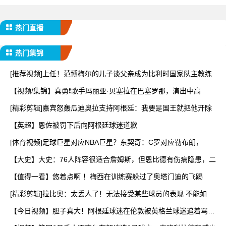
热门直播
热门集锦
[推荐视频]上任！范博梅尔的儿子谈父亲成为比利时国家队主教练
【视频/集锦】真勇❗️歌手玛丽亚·贝塞拉在巴塞罗那，演出中高
[精彩剪辑]嘉宾怒轰瓜迪奥拉支持阿根廷：我要是国王就把他开除
【英超】恩佐被罚下后向阿根廷球迷道歉
[体育视频]足球巨星对应NBA巨星？东契奇：C罗对应勒布朗，
【大史】大史：76人阵容很适合詹姆斯，但恩比德有伤病隐患，二
【值得一看】悠着点啊 ！梅西在训练赛躲过了奥塔门迪的飞踢
[精彩剪辑]拉比奥：太丢人了！无法接受某些球员的表现 不能如
【今日视频】胆子真大！阿根廷球迷在伦敦被英格兰球迷追着骂，
警