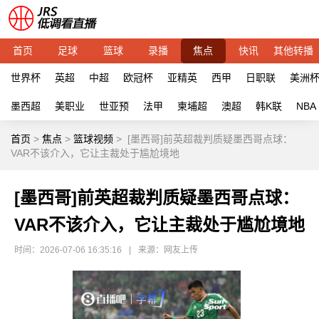
首页
足球
篮球
录播
焦点
快讯
其他转播
世界杯
英超
中超
欧冠杯
亚精英
西甲
日职联
美洲
墨西超
美职业
世亚预
法甲
柬埔超
澳超
韩K联
NBA
首页
>
焦点
>
篮球视频
>
[墨西哥]前英超裁判质疑墨西哥点球：
VAR不该介入，它让主裁处于尴尬境地
[墨西哥]前英超裁判质疑墨西哥点球：
VAR不该介入，它让主裁处于尴尬境地
时间：2026-07-06 16:35:16
|
来源：网友上传