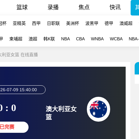
篮球
录播
焦点
快讯
冠杯
亚精英
西甲
日职联
美洲杯
波黑甲
德甲
澳威超
甲
柬埔超
澳超
韩K联
NBA
CBA
WNBA
WCBA
NBA
澳大利亚女篮 在线直播
26-07-09 15:40:00
0 : 0
澳大利亚女
篮
已完赛