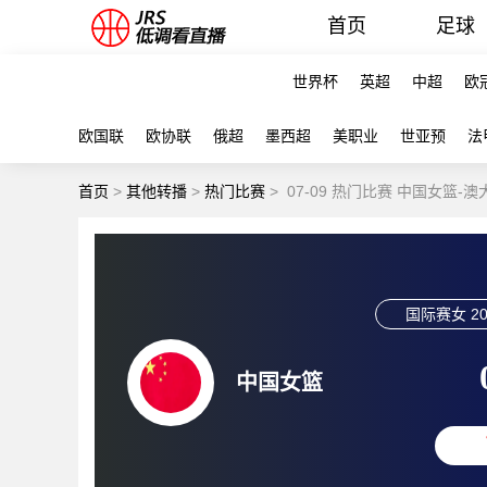
首页
足球
世界杯
英超
中超
欧
欧国联
欧协联
俄超
墨西超
美职业
世亚预
法
首页
>
其他转播
>
热门比赛
>
07-09 热门比赛 中国女篮-
国际赛女
20
中国女篮