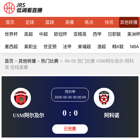
首页
足球
篮球
录播
焦点
快讯
其他转播
世界杯
英超
中超
欧冠杯
亚精英
西甲
日职联
美洲
墨西超
美职业
世亚预
法甲
柬埔超
澳超
韩K联
NBA
首页
>
其他转播
>
热门比赛
>
06-05 热门比赛 USM阿尔及尔-阿科
诺 在线直播
阿尔甲
2026-06-05 00:00:00
0 : 0