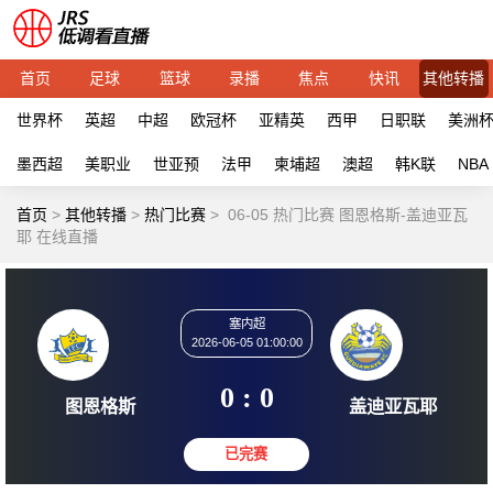
首页
足球
篮球
录播
焦点
快讯
其他转播
世界杯
英超
中超
欧冠杯
亚精英
西甲
日职联
美洲
墨西超
美职业
世亚预
法甲
柬埔超
澳超
韩K联
NBA
首页
>
其他转播
>
热门比赛
>
06-05 热门比赛 图恩格斯-盖迪亚瓦
耶 在线直播
塞内超
2026-06-05 01:00:00
0 : 0