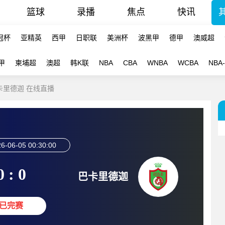
篮球
录播
焦点
快讯
冠杯
亚精英
西甲
日职联
美洲杯
波黑甲
德甲
澳威超
甲
柬埔超
澳超
韩K联
NBA
CBA
WNBA
WCBA
NBA
巴卡里德迦 在线直播
6-06-05 00:30:00
0 : 0
巴卡里德迦
已完赛