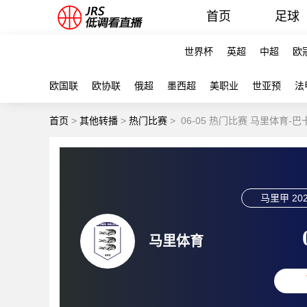
首页
足球
世界杯
英超
中超
欧
欧国联
欧协联
俄超
墨西超
美职业
世亚预
法
首页
>
其他转播
>
热门比赛
>
06-05 热门比赛 马里体育-
马里甲
202
马里体育