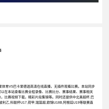
播
 : 马里体育VS巴卡里德迦高清在线直播，无插件观看比赛。本站同步
可以在本站查看比赛全程录像、比赛比分、赛事结果、赛事相关
，比赛视频下载，精彩片段集锦等。同时还提供中北美超杯,巴
玻利乙,科联杯U17,荷甲,瑞篮超,欧锦U18B,阿根廷U19等联赛直