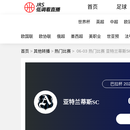
首页
足球
世界杯
英超
中超
欧
欧国联
欧协联
俄超
墨西超
美职业
世亚预
法
首页
>
其他转播
>
热门比赛
>
06-03 热门比赛 亚特兰蒂斯
巴拉杯
202
亚特兰蒂斯SC