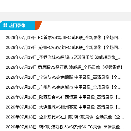
热门录像
2026年07月19日 FC首尔VS富川FC 韩K联_全场录像【全场回
放】
2026年07月19日 光州FCVS安养FC 韩K联_全场录像【全场回
放】
2026年07月19日_圣乔治城VS黑镇市足球俱乐部 澳威超录像_全
场录像【视频集锦】
2026年07月19日 悉尼联VS马可尼 澳威超_全场录像【视频集锦】
2026年07月18日_宁波队VS定南赣联 中甲录像_高清录像【全场
回放】
2026年07月18日_广州豹VS南京城市 中甲录像_全场录像【全场
回放】
2026年07月18日_陕西联合VS广西恒宸 中甲录像_高清录像【全
场回放】
2026年07月18日_大连鲲城VS梅州客家 中甲录像_高清录像【全
场回放】
2026年07月18日_全北现代VS仁川联 韩K联录像_全场录像【全场
回放】
2026年07月18日_韩K联 浦项铁人VS济州SK FC录像_高清录像