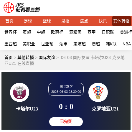
首页
足球
篮球
录播
焦点
快讯
其他转播
世界杯
英超
中超
欧冠杯
亚精英
西甲
日职联
美洲
墨西超
美职业
世亚预
法甲
柬埔超
澳超
韩K联
NBA
首页
>
其他转播
>
国际友谊
>
06-03 国际友谊 卡塔尔U23-克罗地
亚U21 在线直播
国际友谊
2026-06-03 23:30:00
0 : 0