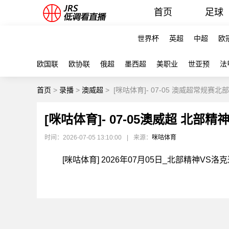
首页
足球
世界杯
英超
中超
欧
欧国联
欧协联
俄超
墨西超
美职业
世亚预
法
首页
>
录播
>
澳威超
>
[咪咕体育]- 07-05 澳威超常规赛
[咪咕体育]- 07-05澳威超 北部精
时间：2026-07-05 13:10:00
|
来源：
咪咕体育
[咪咕体育] 2026年07月05日_北部精神V