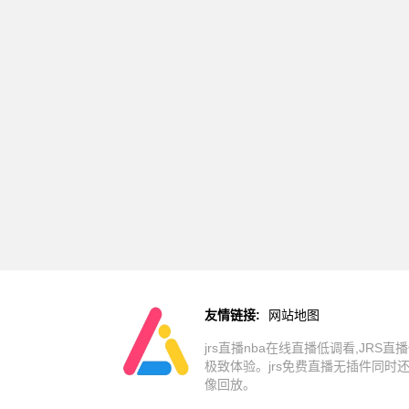
友情链接:
网站地图
jrs直播nba在线直播低调看,JR
极致体验。jrs免费直播无插件同时还
像回放。