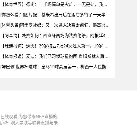
外援也
【体育世界】德尚：上半场简单是灾难，一无是处，我本
可以换掉八
[你怎么看？]图片报：基米希出局后在酒店多待了一天半，
不断向
[体育头条]阿圭罗社媒：又一次进入决赛太疯狂，很高兴享
受精彩
【阿森纳】决赛如何？西班牙两场淘汰赛绝杀，阿根廷4场
均在最后
【球迷报道】逆天！39岁梅西7场24次过人第一，19岁亚
马尔
【体育报道】麦迪：我们已习惯球星抱团 詹姆斯就去勇士
和库里打
[姆巴佩]世界杯进球：皇马19球高居第一，梅西一人包揽迈
阿密
机在线观看,为您带来NBA直播的
,迪拜杯,澳大学联等联赛直播与录