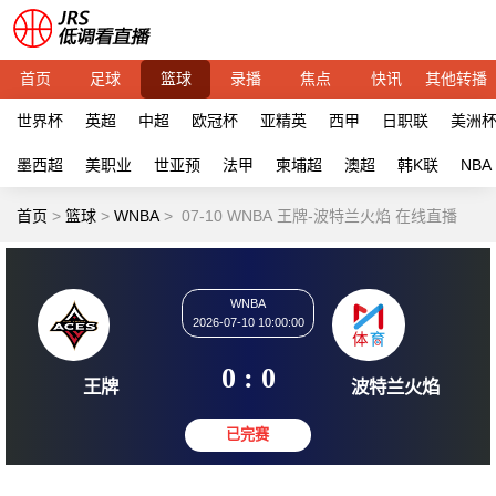
首页
足球
篮球
录播
焦点
快讯
其他转播
世界杯
英超
中超
欧冠杯
亚精英
西甲
日职联
美洲
墨西超
美职业
世亚预
法甲
柬埔超
澳超
韩K联
NBA
首页
>
篮球
>
WNBA
>
07-10 WNBA 王牌-波特兰火焰 在线直播
WNBA
2026-07-10 10:00:00
0 : 0
王牌
波特兰