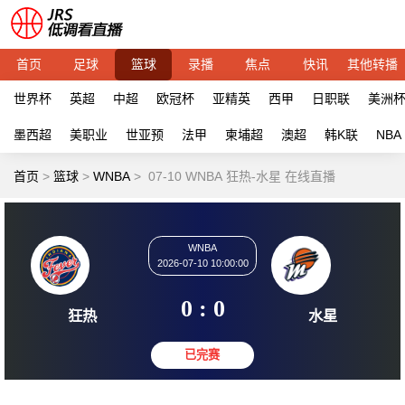
首页
足球
篮球
录播
焦点
快讯
其他转播
世界杯
英超
中超
欧冠杯
亚精英
西甲
日职联
美洲
墨西超
美职业
世亚预
法甲
柬埔超
澳超
韩K联
NBA
首页
>
篮球
>
WNBA
>
07-10 WNBA 狂热-水星 在线直播
WNBA
2026-07-10 10:00:00
0 : 0
狂热
水